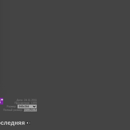
а"
Дата: 24.11.2011
Просмотров: 1355
Размер:
Полный размер:
1600x1064
оследняя