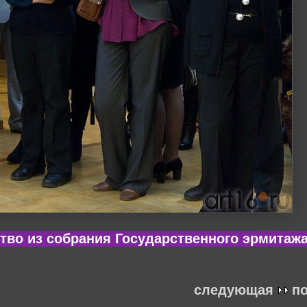
тво из собрания Государственного эрмитаж
следующая
п