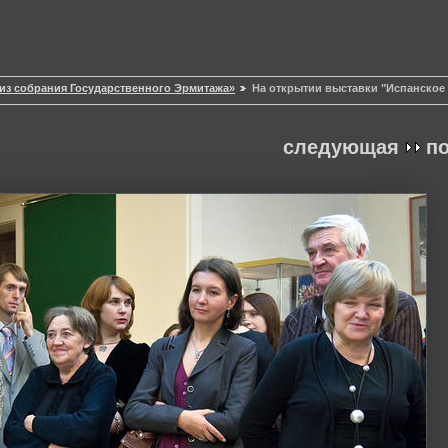
 из собрания Государственного Эрмитажа»
На открытии выставки "Испанское 
следующая
п