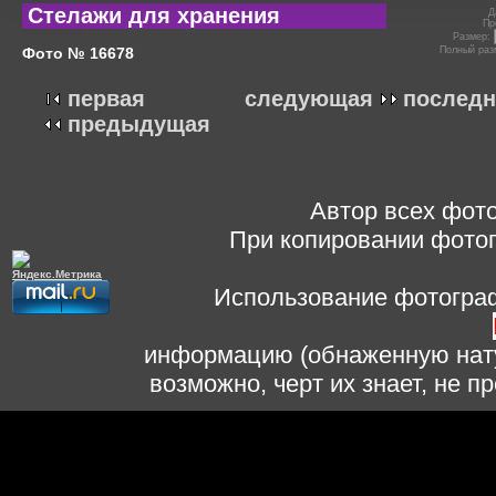
Стелажи для хранения
Д
Пр
Размер:
Фото № 16678
Полный раз
первая
следующая
последн
предыдущая
Автор всех фото
При копировании фотог
Использование фотограф
информацию (обнаженную нату
возможно, черт их знает, не 