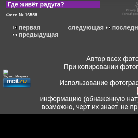
Где живёт радуга?
Д
Пр
Размер:
Фото № 16558
Полный раз
первая
следующая
последн
предыдущая
Автор всех фото
При копировании фотог
Использование фотограф
информацию (обнаженную нату
возможно, черт их знает, не 