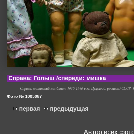
Справа: Голыш /спереди: мишка
Справа: охтинский комбинат 1930-1940-е гг. Целулоид, роспись / СССР, 1
Фото № 1005087
первая
предыдущая
Автор всех фото