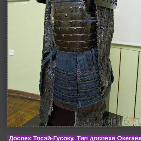
Доспех Тосэй-Гусоку. Тип доспеха Окегава