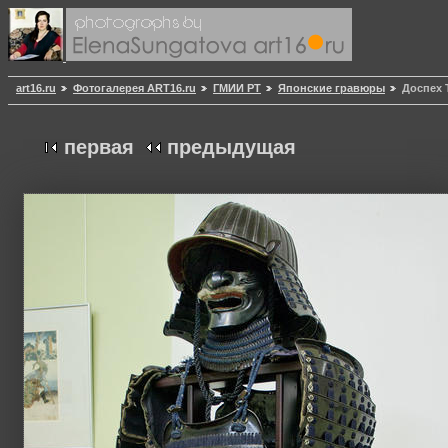
art16.ru
Фотогалерея ART16.ru
ГМИИ РТ
Японские гравюры
Доспех Т
первая
предыдущая