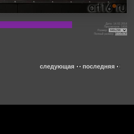
Дата: 14.02.2014
Просмотров: 1416
Размер:
Полный размер:
1600x563
следующая
последняя