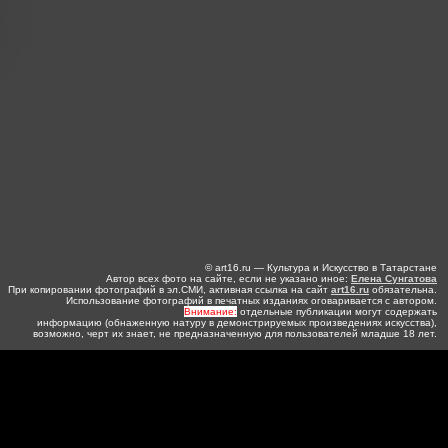
© art16.ru — Культура и Искусство в Татарстане
Автор всех фото на сайте, если не указано иное:
Елена Сунгатова
При копировании фотографий в эл.СМИ, активная ссылка на сайт
art16.ru
обязательна.
Использование фотографий в печатных изданиях оговаривается с автором.
Внимание:
отдельные публикации могут содержать
информацию (обнаженную натуру в демонстрируемых произведениях искусства),
возможно, черт их знает, не предназначенную для пользователей младше 18 лет.