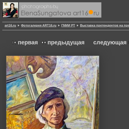
art16.ru
Фотогалерея ART16.ru
ГМИИ РТ
Выставка претендентов на пр
первая
предыдущая
следующая