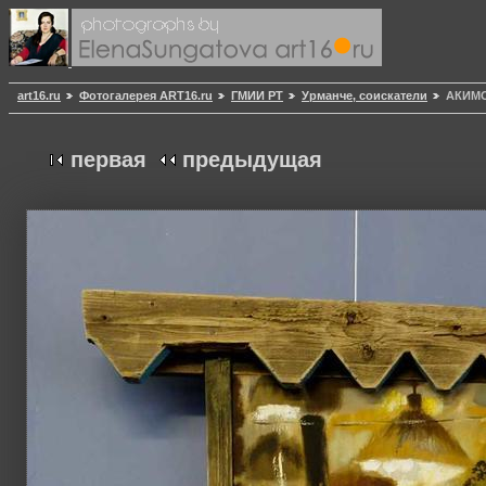
art16.ru
Фотогалерея ART16.ru
ГМИИ РТ
Урманче, соискатели
АКИМО
первая
предыдущая