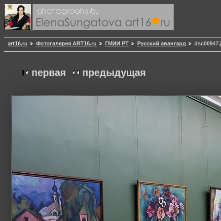
art16.ru
Фотогалерея ART16.ru
ГМИИ РТ
Русский авангард
dsc00947.
первая
предыдущая