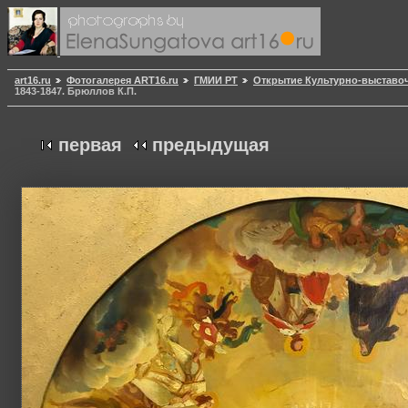
art16.ru
Фотогалерея ART16.ru
ГМИИ РТ
Открытие Культурно-выставоч
1843-1847. Брюллов К.П.
первая
предыдущая