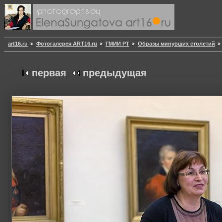
art16.ru
Фотогалерея ART16.ru
ГМИИ РТ
Образы минувших столетий
первая
предыдущая