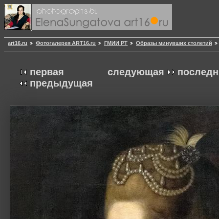
art16.ru
Фотогалерея ART16.ru
ГМИИ РТ
Образы минувших столетий
первая
следующая
последн
предыдущая