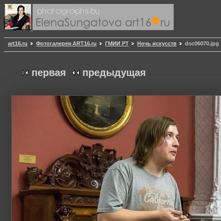
art16.ru
Фотогалерея ART16.ru
ГМИИ РТ
Ночь искусств
dsc06070.jpg
первая
предыдущая