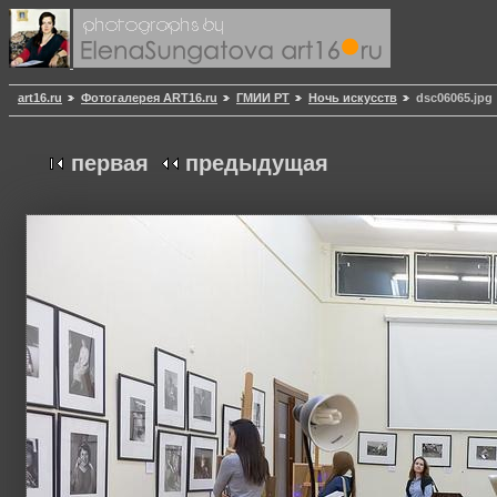
art16.ru
Фотогалерея ART16.ru
ГМИИ РТ
Ночь искусств
dsc06065.jpg
первая
предыдущая