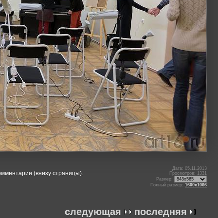
Дата: 05.11.2013
омментарии (внизу страницы).
Просмотров: 1331
Размер:
Полный размер:
1600x1066
следующая
последняя