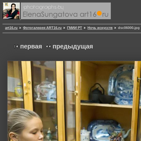
art16.ru
Фотогалерея ART16.ru
ГМИИ РТ
Ночь искусств
dsc06000.jpg
первая
предыдущая