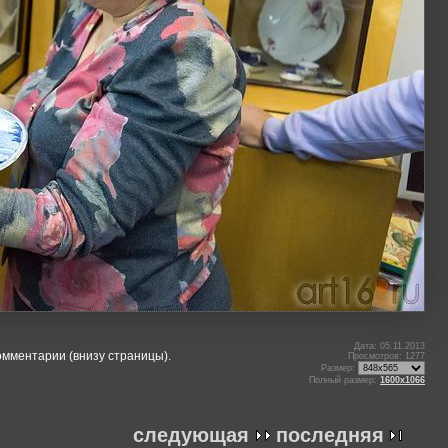
Дата: 05.11.2013
омментарии (внизу страницы).
Просмотров: 1277
Размер:
Полный размер:
1600x1066
следующая
последняя