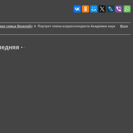
Вход
мир семьи Визелей»
Портрет члена-корреспондента Академии наук
ледняя