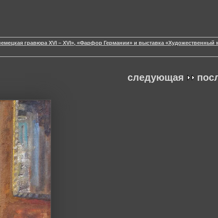
немецкая гравюра XVI – XVI», «Фарфор Германии» и выставка «Художественный 
следующая
пос