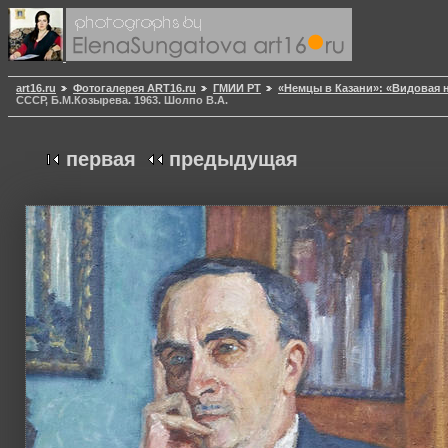
art16.ru
Фотогалерея ART16.ru
ГМИИ РТ
«Немцы в Казани»: «Видовая 
СССР, Б.М.Козырева. 1963. Шолпо В.А.
первая
предыдущая