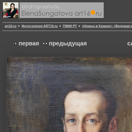
art16.ru
Фотогалерея ART16.ru
ГМИИ РТ
«Немцы в Казани»: «Видовая 
первая
предыдущая
с