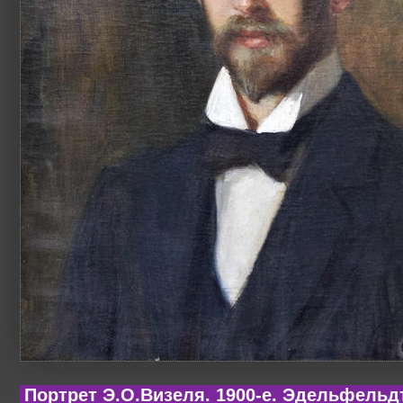
Портрет Э.О.Визеля. 1900-е. Эдельфельдт