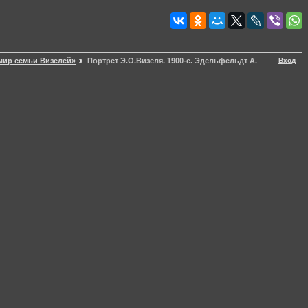
Вход
мир семьи Визелей»
Портрет Э.О.Визеля. 1900-е. Эдельфельдт А.