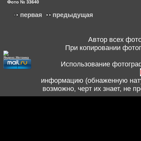
Фото № 33640
первая
предыдущая
Автор всех фото
При копировании фотог
Использование фотограф
информацию (обнаженную нату
возможно, черт их знает, не 