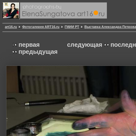
art16.ru
Фотогалерея ART16.ru
ГМИИ РТ
Выставка Александра Петров
первая
следующая
последн
предыдущая