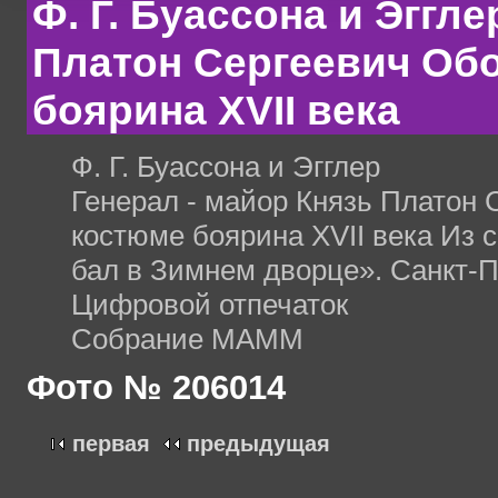
Ф. Г. Буассона и Эггл
Платон Сергеевич Об
боярина XVII века
Ф. Г. Буассона и Эгглер
Генерал - майор Князь Платон 
костюме боярина XVII века Из
бал в Зимнем дворце». Санкт-П
Цифровой отпечаток
Собрание МАММ
Фото № 206014
первая
предыдущая