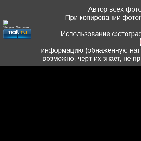
Автор всех фото
При копировании фотог
Использование фотограф
информацию (обнаженную нату
возможно, черт их знает, не 