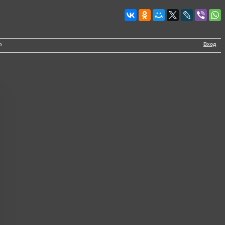
Вход
р