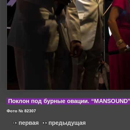
Поклон под бурные овации. “MANSOUND” 
Фото № 82307
первая
предыдущая