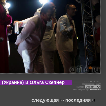
(Украина) и Ольга Скепнер
Дата: 18.08.2011
Просмотров: 2920
Размер:
Полный размер:
1600x1065
следующая
последняя