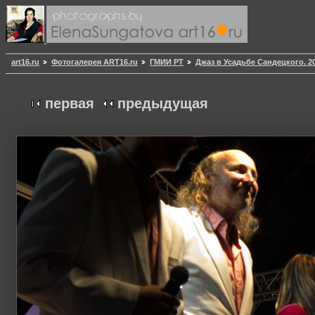
art16.ru
Фотогалерея ART16.ru
ГМИИ РТ
Джаз в Усадьбе Сандецкого. 20
первая
предыдущая