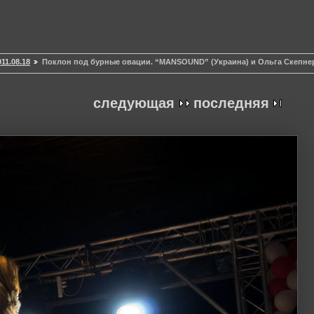
11.08.18
Поклон под бурные овации. “MANSOUND” (Украина) и Ольга Скепне
следующая
последняя