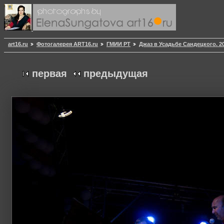
art16.ru
Фотогалерея ART16.ru
ГМИИ РТ
Джаз в Усадьбе Сандецкого. 20
первая
предыдущая