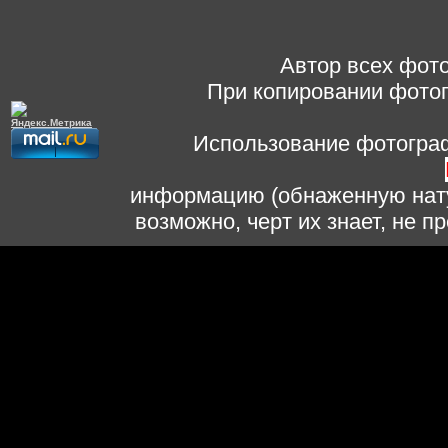
Автор всех фото
При копировании фотог
Использование фотограф
информацию (обнаженную нату
возможно, черт их знает, не 