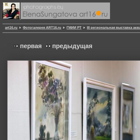
art16.ru
Фотогалерея ART16.ru
ГМИИ РТ
III региональная выставка ак
первая
предыдущая