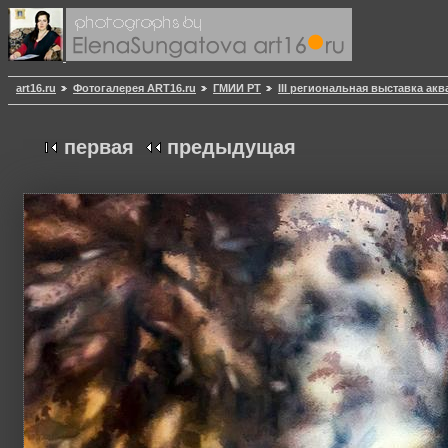
art16.ru
Фотогалерея ART16.ru
ГМИИ РТ
III региональная выставка ак
первая
предыдущая