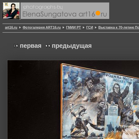
art16.ru
Фотогалерея ART16.ru
ГМИИ РТ
ГСИ
Выставка к 70-летию П
первая
предыдущая