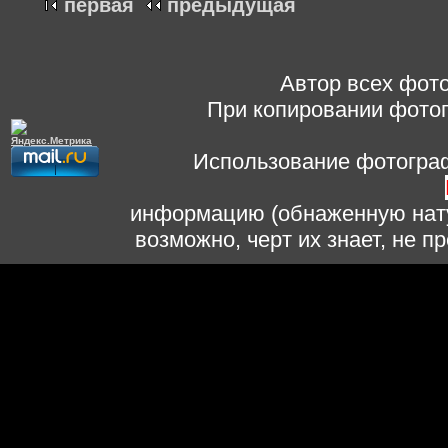
первая
предыдущая
Автор всех фото
При копировании фотог
Использование фотограф
информацию (обнаженную нату
возможно, черт их знает, не 