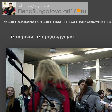
art16.ru
Фотогалерея ART16.ru
ГМИИ РТ
ГСИ
Илья Славутский
На
первая
предыдущая