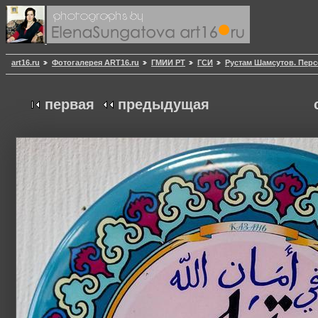
art16.ru
Фотогалерея ART16.ru
ГМИИ РТ
ГСИ
Рустам Шамсутов. Пер
первая
предыдущая