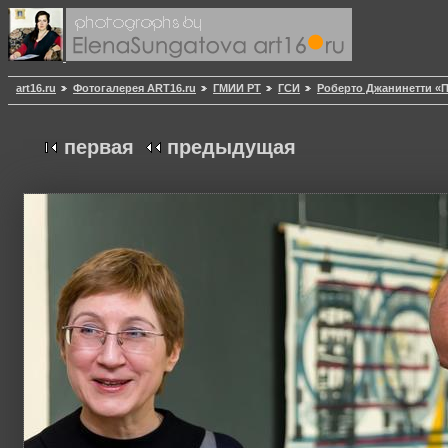
art16.ru
Фотогалерея ART16.ru
ГМИИ РТ
ГСИ
Роберто Джанинетти «
первая
предыдущая