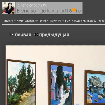
art16.ru
Фотогалерея ART16.ru
ГМИИ РТ
ГСИ
Радик Мингазов. Персон
первая
предыдущая