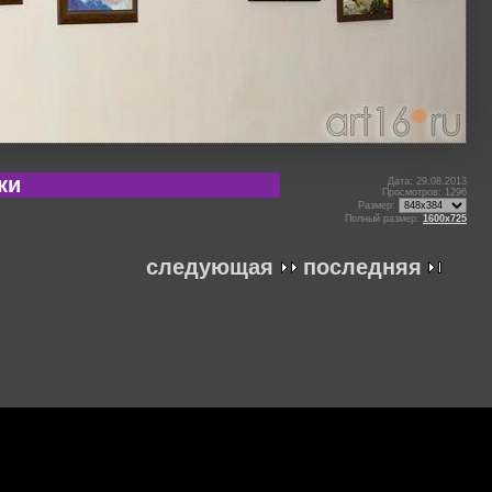
ки
Дата: 29.08.2013
Просмотров: 1296
Размер:
Полный размер:
1600x725
следующая
последняя