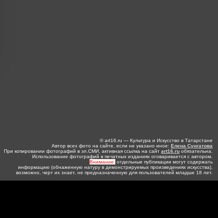
© art16.ru — Культура и Искусство в Татарстане
Автор всех фото на сайте, если не указано иное:
Елена Сунгатова
При копировании фотографий в эл.СМИ, активная ссылка на сайт
art16.ru
обязательна.
Использование фотографий в печатных изданиях оговаривается с автором.
Внимание:
отдельные публикации могут содержать
информацию (обнаженную натуру в демонстрируемых произведениях искусства),
возможно, черт их знает, не предназначенную для пользователей младше 18 лет.