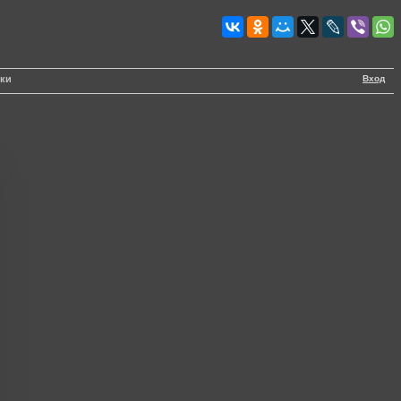
Вход
вки