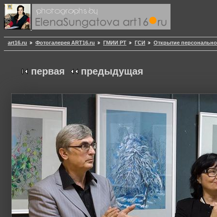
art16.ru
Фотогалерея ART16.ru
ГМИИ РТ
ГСИ
Открытие персонально
первая
предыдущая