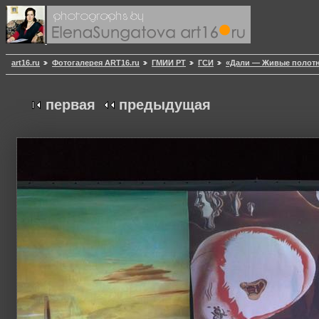
art16.ru
Фотогалерея ART16.ru
ГМИИ РТ
ГСИ
«Дали — Живые полотн
первая
предыдущая