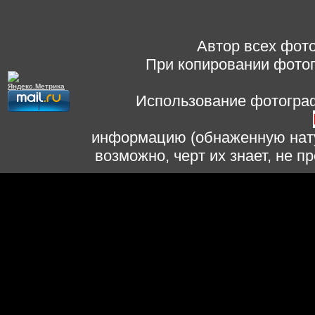
Автор всех фото
При копировании фотог
Использование фотограф
информацию (обнаженную нату
возможно, черт их знает, не 