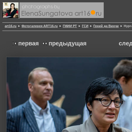
art16.ru
Фотогалерея ART16.ru
ГМИИ РТ
ГСИ
Гений да Винчи
Нург
первая
предыдущая
сле