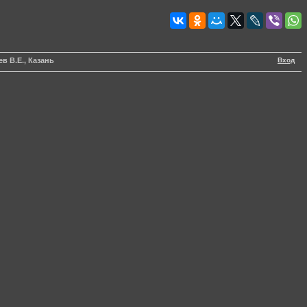
Вход
в В.Е., Казань