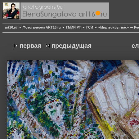
art16.ru
Фотогалерея ART16.ru
ГМИИ РТ
ГСИ
«Мир вокруг нас» — Ре
первая
предыдущая
с