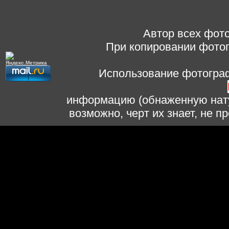
Автор всех фото
При копировании фотог
Использование фотограф
информацию (обнаженную нату
возможно, черт их знает, не 