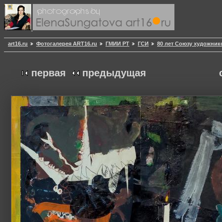
art16.ru
Фотогалерея ART16.ru
ГМИИ РТ
ГСИ
80 лет Союзу художник
первая
предыдущая