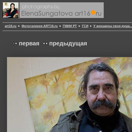
art16.ru
Фотогалерея ART16.ru
ГМИИ РТ
ГСИ
У женщины своя душа..
первая
предыдущая