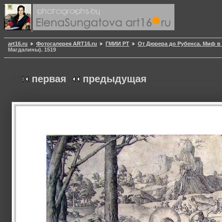
art16.ru
Фотогалерея ART16.ru
ГМИИ РТ
От Дюрера до Рубенса. Миф в
Магдалины). 1519
первая
предыдущая