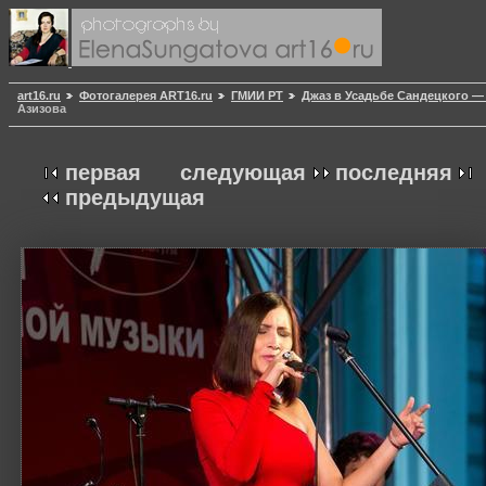
art16.ru
Фотогалерея ART16.ru
ГМИИ РТ
Джаз в Усадьбе Сандецкого —
Азизова
первая
следующая
последняя
предыдущая