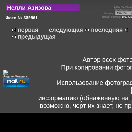
Нелли Азизова
Дата: 02.08.2
Просмотров: 
Размер:
Фото № 389561
Полный размер:
1067x16
первая
следующая
последняя
предыдущая
Автор всех фото
При копировании фотог
Использование фотограф
информацию (обнаженную нату
возможно, черт их знает, не 