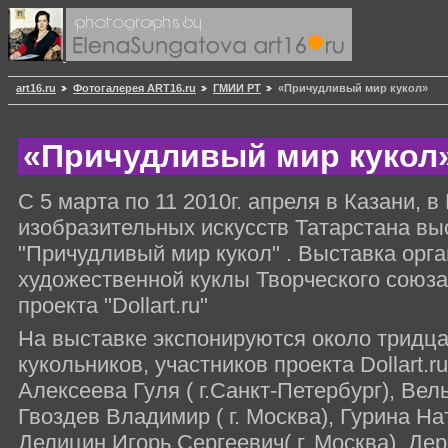
art16.ru
Фотогалерея ART16.ru
ГМИИ РТ
«Причудливый мир кукол»
«Причудливый мир кукол
С 5 марта по 11 2010г. апреля в Казани, 
изобразительных искусств Татарстана вы
"Причудливый мир кукол" . Выставка орг
художественной куклы Творческого союза
проекта "Dollart.ru"
На выставке экспонируются около тридца
кукольников, участников проекта Dollart.r
Алексеева Гуля ( г.Санкт-Петербург), Вель
Гвоздев Владимир ( г. Москва), Гурина На
Делицин Игорь Сергеевич( г. Москва), Дере