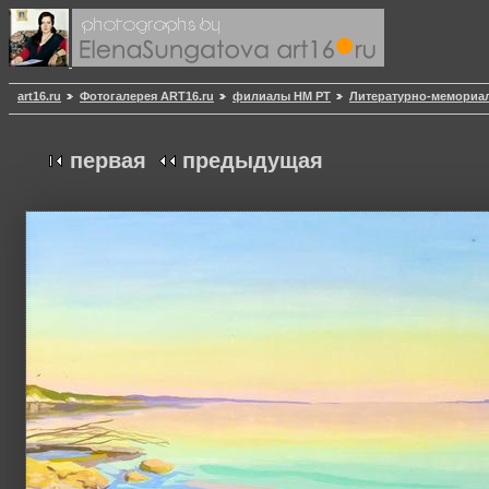
art16.ru
Фотогалерея ART16.ru
филиалы НМ РТ
Литературно-мемориал
первая
предыдущая