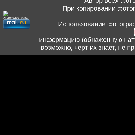
Автор всех фото
При копировании фотог
Использование фотограф
информацию (обнаженную нату
возможно, черт их знает, не 