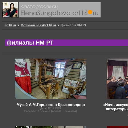
art16.ru
Фотогалерея ART16.ru
филиалы НМ РТ
филиалы НМ РТ
Музей А.М.Горького в Красновидово
«Ночь искусс
Дата: 12.12.2019
литературн
Содержит: 1 элемент (всего 88 элементов)