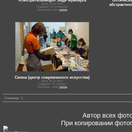
«Смотрительницы» Энди Фриберга
Оптически
Дата: 15.02.2014
абстрактно
Содержит: 13 элементов
Ключевые слова
смена
Смена (центр современного искусства)
Дата: 08.12.2013
Содержит: 31 элемент
Ключевые слова
смена
Страница:
1
Автор всех фото
При копировании фотог