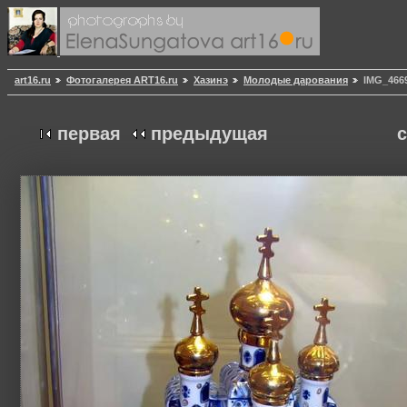
art16.ru
Фотогалерея ART16.ru
Хазинэ
Молодые дарования
IMG_466
первая
предыдущая