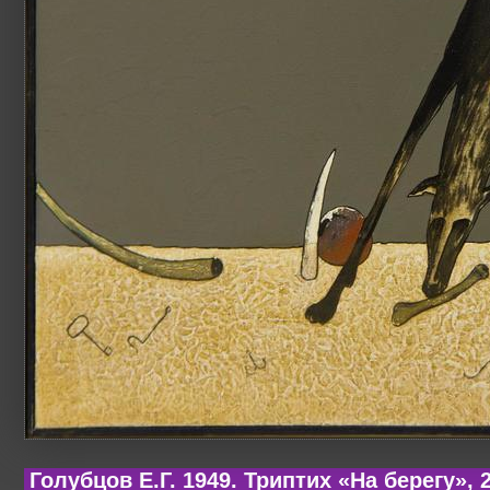
Голубцов Е.Г. 1949. Триптих «На берегу», 