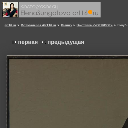
art16.ru
Фотогалерея ART16.ru
Хазинэ
Выставка «VOTH/ВОТ»
Голубц
первая
предыдущая