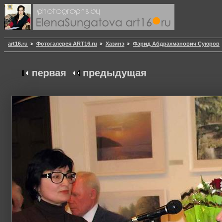
art16.ru
Фотогалерея ART16.ru
Хазинэ
Фарид Абдрахманович Суюров
первая
предыдущая