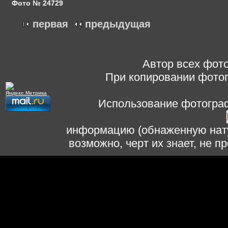
Фото № 24729
первая
предыдущая
Автор всех фото
При копировании фотог
Использование фотограф
информацию (обнаженную нату
возможно, черт их знает, не 