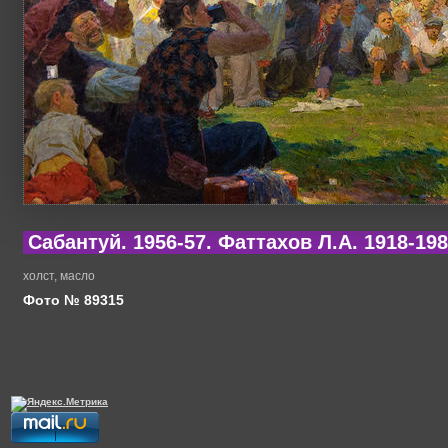
Сабантуй. 1956-57. Фаттахов Л.А. 1918-19
холст, масло
Фото № 89315