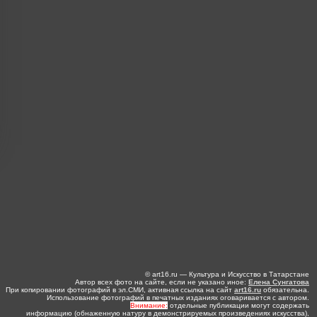
© art16.ru — Культура и Искусство в Татарстане
Автор всех фото на сайте, если не указано иное:
Елена Сунгатова
При копировании фотографий в эл.СМИ, активная ссылка на сайт
art16.ru
обязательна.
Использование фотографий в печатных изданиях оговаривается с автором.
Внимание:
отдельные публикации могут содержать
информацию (обнаженную натуру в демонстрируемых произведениях искусства),