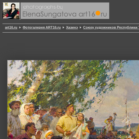
art16.ru
Фотогалерея ART16.ru
Хазинэ
Союзу художников Республики 