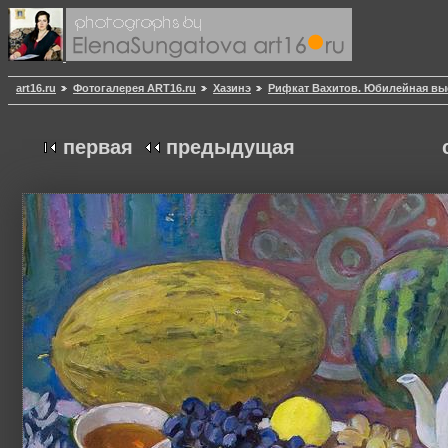
art16.ru
Фотогалерея ART16.ru
Хазинэ
Рифкат Вахитов. Юбилейная вы
первая
предыдущая