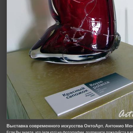
Выставка современного искусства ОнтоАрт. Антонио Мен
Если Вы знаете, что (или кто) на фотографии, подпишите пожалуйста в к