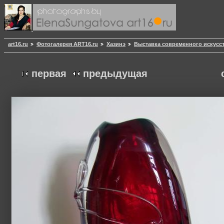
art16.ru
Фотогалерея ART16.ru
Хазинэ
Выставка современного искусст
первая
предыдущая