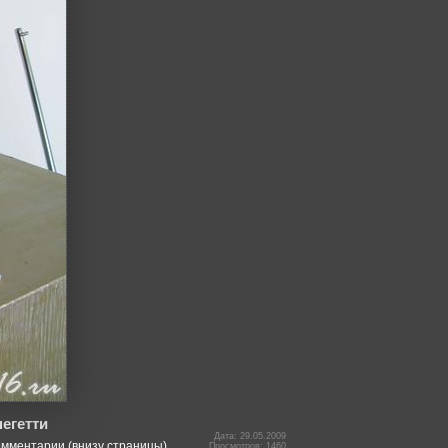
егетти
Дата: 29.05.2009
омментарии (внизу страницы).
Просмотров: 1460