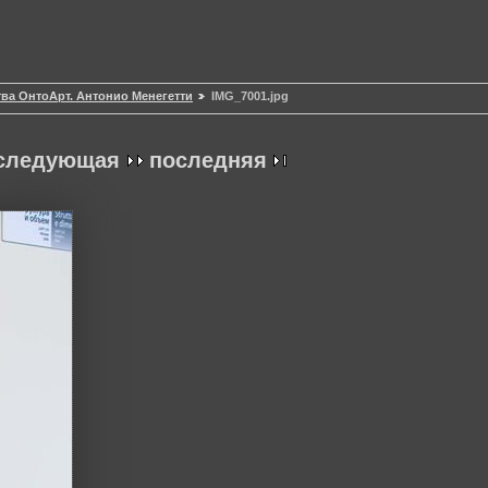
ва ОнтоАрт. Антонио Менегетти
IMG_7001.jpg
следующая
последняя