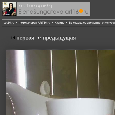
art16.ru
Фотогалерея ART16.ru
Хазинэ
Выставка современного искусст
первая
предыдущая