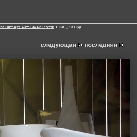
ва ОнтоАрт. Антонио Менегетти
IMG_6983.jpg
следующая
последняя